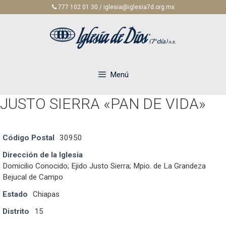
Saltar
777 102 01 30 / iglesia@iglesia7d.org.mx
al
contenido
Menú
JUSTO SIERRA «PAN DE VIDA»
Código Postal
30950
Dirección de la Iglesia
Domicilio Conocido; Ejido Justo Sierra; Mpio. de La Grandeza
Bejucal de Campo
Estado
Chiapas
Distrito
15