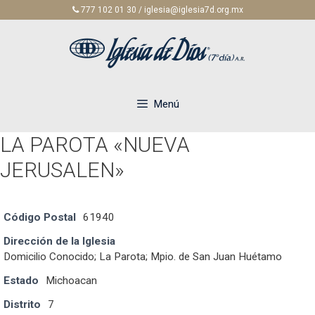
Saltar
777 102 01 30 / iglesia@iglesia7d.org.mx
al
contenido
Menú
LA PAROTA «NUEVA
JERUSALEN»
Código Postal
61940
Dirección de la Iglesia
Domicilio Conocido; La Parota; Mpio. de San Juan Huétamo
Estado
Michoacan
Distrito
7