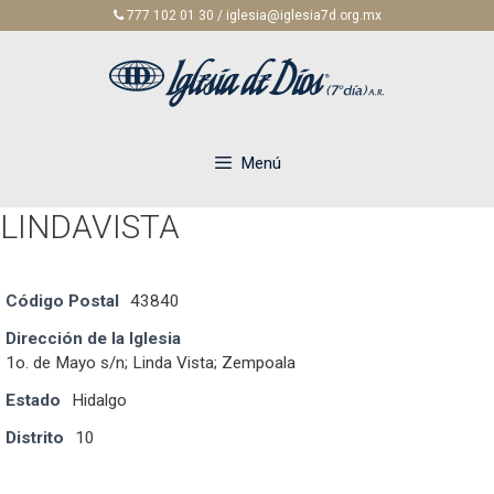
Saltar
777 102 01 30 / iglesia@iglesia7d.org.mx
al
contenido
Menú
LINDAVISTA
Código Postal
43840
Dirección de la Iglesia
1o. de Mayo s/n; Linda Vista; Zempoala
Estado
Hidalgo
Distrito
10