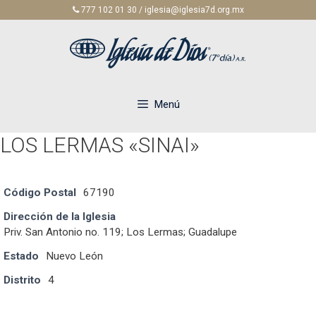
Saltar
777 102 01 30 / iglesia@iglesia7d.org.mx
al
contenido
Menú
LOS LERMAS «SINAI»
Código Postal
67190
Dirección de la Iglesia
Priv. San Antonio no. 119; Los Lermas; Guadalupe
Estado
Nuevo León
Distrito
4