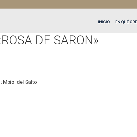
INICIO
EN QUÉ CR
 «ROSA DE SARON»
o; Mpio. del Salto