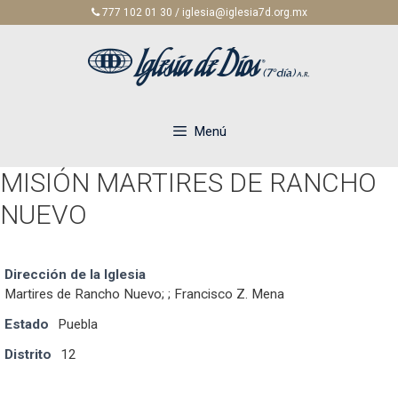
Saltar
777 102 01 30 / iglesia@iglesia7d.org.mx
al
contenido
Menú
MISIÓN MARTIRES DE RANCHO
NUEVO
Dirección de la Iglesia
Martires de Rancho Nuevo; ; Francisco Z. Mena
Estado
Puebla
Distrito
12