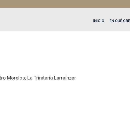
INICIO
EN QUÉ CR
o Morelos; La Trinitaria Larrainzar