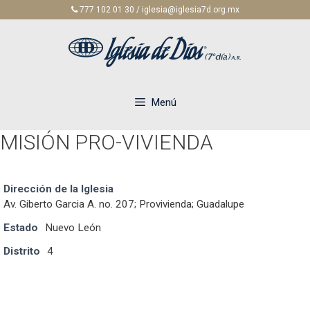
Saltar
777 102 01 30 / iglesia@iglesia7d.org.mx
al
contenido
Menú
MISIÓN PRO-VIVIENDA
Dirección de la Iglesia
Av. Giberto Garcia A. no. 207; Provivienda; Guadalupe
Estado
Nuevo León
Distrito
4