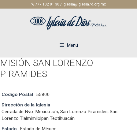
Saltar
777 102 01 30 / iglesia@iglesia7d.org.mx
al
contenido
Menú
MISIÓN SAN LORENZO
PIRAMIDES
Código Postal
55800
Dirección de la Iglesia
Cerrada de Nvo. Mexico s/n; San Lorenzo Piramides; San
Lorenzo Tlalmimilolpan Teotihuacán
Estado
Estado de México