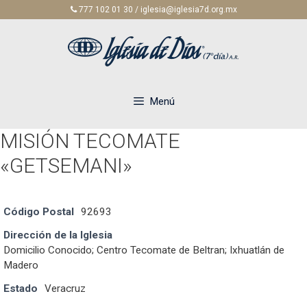
Saltar
777 102 01 30 / iglesia@iglesia7d.org.mx
al
contenido
Menú
MISIÓN TECOMATE
«GETSEMANI»
Código Postal
92693
Dirección de la Iglesia
Domicilio Conocido; Centro Tecomate de Beltran; Ixhuatlán de
Madero
Estado
Veracruz