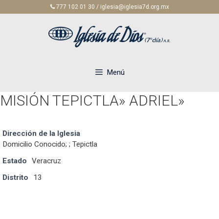
Saltar
777 102 01 30 / iglesia@iglesia7d.org.mx
al
contenido
Menú
MISIÓN TEPICTLA» ADRIEL»
Dirección de la Iglesia
Domicilio Conocido; ; Tepictla
Estado
Veracruz
Distrito
13