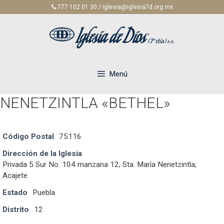
Saltar
777 102 01 30 / iglesia@iglesia7d.org.mx
al
contenido
Menú
NENETZINTLA «BETHEL»
Código Postal
75116
Dirección de la Iglesia
Privada 5 Sur No. 104 manzana 12; Sta. María Nenetzintla;
Acajete
Estado
Puebla
Distrito
12