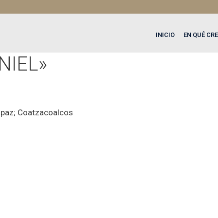
INICIO
EN QUÉ CR
NIEL»
y paz; Coatzacoalcos