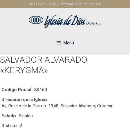
Saltar
777 102 01 30 / iglesia@iglesia7d.org.mx
al
contenido
Menú
SALVADOR ALVARADO
«KERYGMA»
Código Postal
80160
Dirección de la Iglesia
Av. Puerto de la Paz no. 1948; Salvador Alvarado; Culiacan
Estado
Sinaloa
Distrito
2