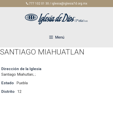
Saltar
777 102 01 30 / iglesia@iglesia7d.org.mx
al
contenido
Menú
SANTIAGO MIAHUATLAN
Dirección de la Iglesia
Santiago Miahutlan; ;
Estado
Puebla
Distrito
12