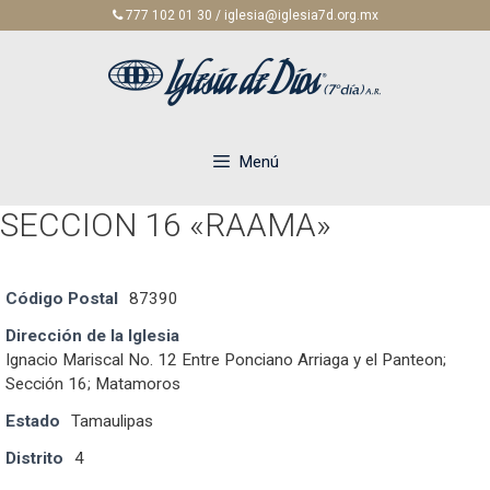
Saltar
777 102 01 30 / iglesia@iglesia7d.org.mx
al
contenido
Menú
SECCION 16 «RAAMA»
Código Postal
87390
Dirección de la Iglesia
Ignacio Mariscal No. 12 Entre Ponciano Arriaga y el Panteon;
Sección 16; Matamoros
Estado
Tamaulipas
Distrito
4