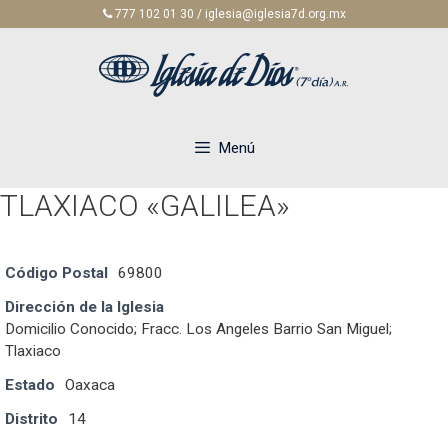
Saltar
777 102 01 30 / iglesia@iglesia7d.org.mx
al
contenido
Menú
TLAXIACO «GALILEA»
Código Postal
69800
Dirección de la Iglesia
Domicilio Conocido; Fracc. Los Angeles Barrio San Miguel;
Tlaxiaco
Estado
Oaxaca
Distrito
14