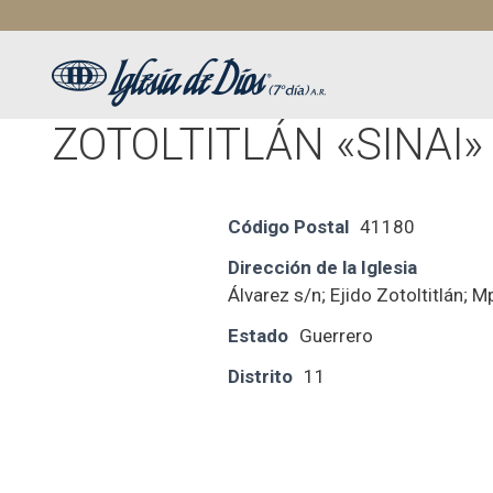
Saltar
al
contenido
ZOTOLTITLÁN «SINAI»
Código Postal
41180
Dirección de la Iglesia
Álvarez s/n; Ejido Zotoltitlán; M
Estado
Guerrero
Distrito
11