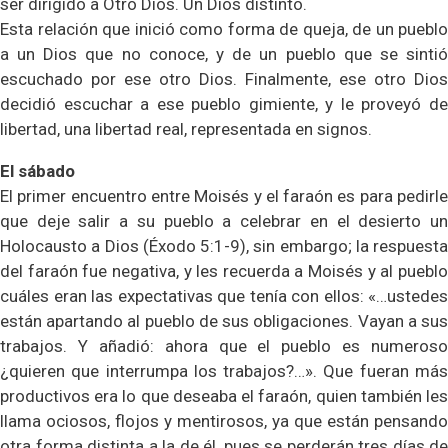
ser dirigido a Otro Dios. Un Dios distinto.
Esta relación que inició como forma de queja, de un pueblo
a un Dios que no conoce, y de un pueblo que se sintió
escuchado por ese otro Dios. Finalmente, ese otro Dios
decidió escuchar a ese pueblo gimiente, y le proveyó de
libertad, una libertad real, representada en signos.
El sábado
El primer encuentro entre Moisés y el faraón es para pedirle
que deje salir a su pueblo a celebrar en el desierto un
Holocausto a Dios (Éxodo 5:1-9), sin embargo; la respuesta
del faraón fue negativa, y les recuerda a Moisés y al pueblo
cuáles eran las expectativas que tenía con ellos: «…ustedes
están apartando al pueblo de sus obligaciones. Vayan a sus
trabajos. Y añadió: ahora que el pueblo es numeroso
¿quieren que interrumpa los trabajos?…». Que fueran más
productivos era lo que deseaba el faraón, quien también les
llama ociosos, flojos y mentirosos, ya que están pensando
otra forma distinta a la de él, pues se perderán tres días de