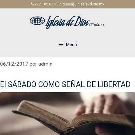
Saltar
777 102 01 30 / iglesia@iglesia7d.org.mx
al
contenido
Menú
06/12/2017
por
admin
El SÁBADO COMO SEÑAL DE LIBERTAD