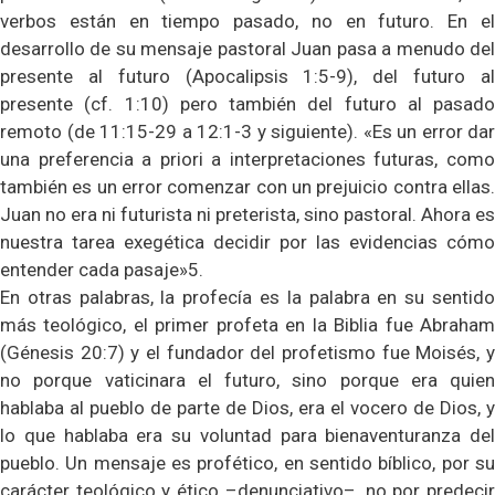
verbos están en tiempo pasado, no en futuro. En el
desarrollo de su mensaje pastoral Juan pasa a menudo del
presente al futuro (Apocalipsis 1:5-9), del futuro al
presente (cf. 1:10) pero también del futuro al pasado
remoto (de 11:15-29 a 12:1-3 y siguiente). «Es un error dar
una preferencia a priori a interpretaciones futuras, como
también es un error comenzar con un prejuicio contra ellas.
Juan no era ni futurista ni preterista, sino pastoral. Ahora es
nuestra tarea exegética decidir por las evidencias cómo
entender cada pasaje»5.
En otras palabras, la profecía es la palabra en su sentido
más teológico, el primer profeta en la Biblia fue Abraham
(Génesis 20:7) y el fundador del profetismo fue Moisés, y
no porque vaticinara el futuro, sino porque era quien
hablaba al pueblo de parte de Dios, era el vocero de Dios, y
lo que hablaba era su voluntad para bienaventuranza del
pueblo. Un mensaje es profético, en sentido bíblico, por su
carácter teológico y ético –denunciativo–, no por predecir