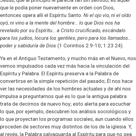
Jesús, que al principio le parecía tan sin sentido, es aquel
que le podía poner nuevamente en orden con Dios,
entonces opera allí el Espíritu Santo.
Ni el ojo vio, ni el oído
oyó, ni vino a la mente del hombre… lo que Dios nos ha
revelado por su Espíritu… a Cristo crucificado, escándalo
para los judíos, locura los gentiles, pero para los llamados…
poder y sabiduría de Dios
(1 Corintios 2:9-10; 1:23 24).
Ya en el Antiguo Testamento, y mucho más en el Nuevo, nos
vemos impulsados cada vez más hacia la vinculación del
Espíritu y Palabra. El Espíritu preserva a la Palabra de
convertirse en la simple repetición del pasado; Él nos hace
ver las necesidades de los hombres actuales y de ahí nos
impulsa a preguntarnos qué es lo que la antigua palabra
trata de decirnos de nuevo hoy; esto alerta para escuchar
lo que, por ejemplo, descubren los análisis sociológicos y
lo que proyectan los programas sociales, aun cuando ellos
proceden de sectores muy distintos de los de la iglesia. Y,
al revés, la Palabra salvaguarda al Espíritu para que no sea