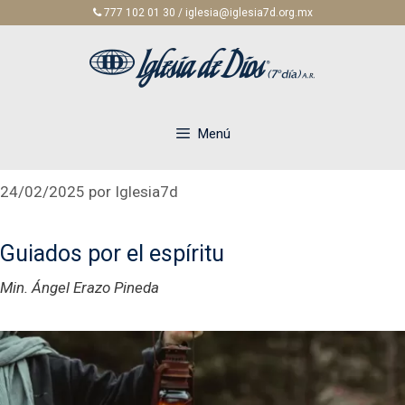
Saltar
777 102 01 30 / iglesia@iglesia7d.org.mx
al
contenido
Menú
24/02/2025
por
Iglesia7d
Guiados por el espíritu
Min. Ángel Erazo Pineda