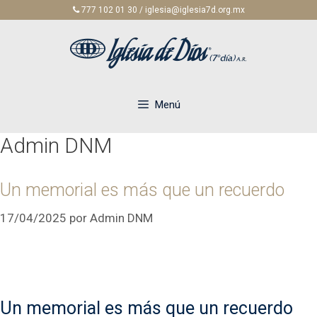
Saltar
777 102 01 30 / iglesia@iglesia7d.org.mx
al
contenido
Menú
Admin DNM
Un memorial es más que un recuerdo
17/04/2025
por
Admin DNM
Un memorial es más que un recuerdo