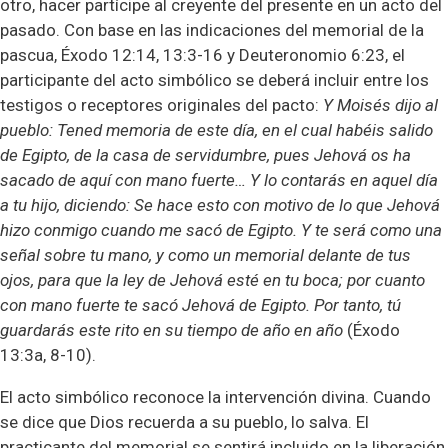
otro, hacer partícipe al creyente del presente en un acto del
pasado. Con base en las indicaciones del memorial de la
pascua, Éxodo 12:14, 13:3-16 y Deuteronomio 6:23, el
participante del acto simbólico se deberá incluir entre los
testigos o receptores originales del pacto:
Y Moisés dijo al
pueblo: Tened memoria de este día, en el cual habéis salido
de Egipto, de la casa de servidumbre, pues Jehová os ha
sacado de aquí con mano fuerte… Y lo contarás en aquel día
a tu hijo, diciendo: Se hace esto con motivo de lo que Jehová
hizo conmigo cuando me sacó de Egipto. Y te será como una
señal sobre tu mano, y como un memorial delante de tus
ojos, para que la ley de Jehová esté en tu boca; por cuanto
con mano fuerte te sacó Jehová de Egipto. Por tanto, tú
guardarás este rito en su tiempo de año en año
(Éxodo
13:3a, 8-10).
El acto simbólico reconoce la intervención divina. Cuando
se dice que Dios recuerda a su pueblo, lo salva. El
practicante del memorial se sentirá incluido en la liberación,