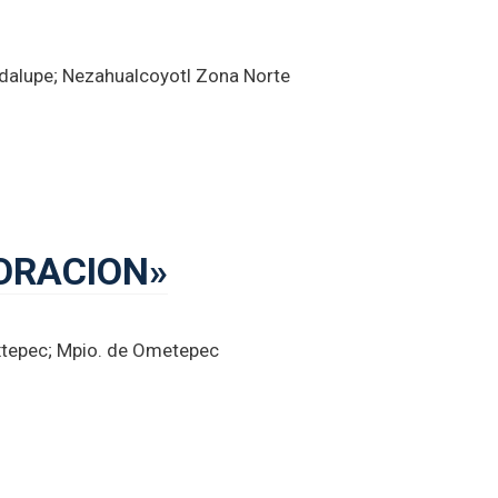
adalupe; Nezahualcoyotl Zona Norte
 ORACION»
xtepec; Mpio. de Ometepec