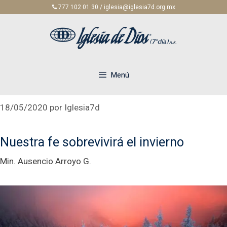
Saltar
777 102 01 30 / iglesia@iglesia7d.org.mx
al
contenido
Menú
18/05/2020
por
Iglesia7d
Nuestra fe sobrevivirá el invierno
Min. Ausencio Arroyo G.