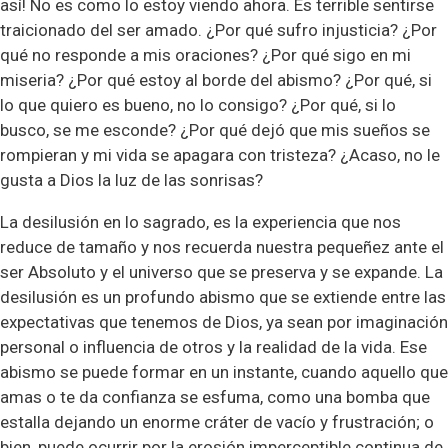
así! No es como lo estoy viendo ahora. Es terrible sentirse
traicionado del ser amado. ¿Por qué sufro injusticia? ¿Por
qué no responde a mis oraciones? ¿Por qué sigo en mi
miseria? ¿Por qué estoy al borde del abismo? ¿Por qué, si
lo que quiero es bueno, no lo consigo? ¿Por qué, si lo
busco, se me esconde? ¿Por qué dejó que mis sueños se
rompieran y mi vida se apagara con tristeza? ¿Acaso, no le
gusta a Dios la luz de las sonrisas?
La desilusión en lo sagrado, es la experiencia que nos
reduce de tamaño y nos recuerda nuestra pequeñez ante el
ser Absoluto y el universo que se preserva y se expande. La
desilusión es un profundo abismo que se extiende entre las
expectativas que tenemos de Dios, ya sean por imaginación
personal o influencia de otros y la realidad de la vida. Ese
abismo se puede formar en un instante, cuando aquello que
amas o te da confianza se esfuma, como una bomba que
estalla dejando un enorme cráter de vacío y frustración; o
bien, puede ocurrir por la erosión imperceptible continua de