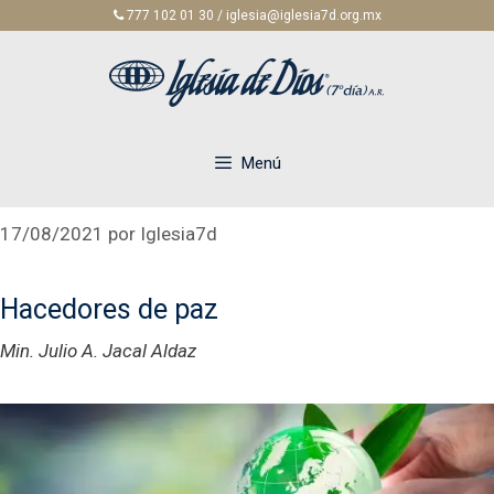
Saltar
777 102 01 30 / iglesia@iglesia7d.org.mx
al
contenido
Menú
17/08/2021
por
Iglesia7d
Hacedores de paz
Min. Julio A. Jacal Aldaz