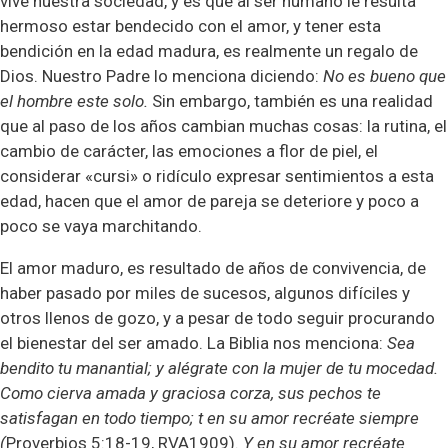
vive nuestra sociedad, y es que al ser humano le resulta
hermoso estar bendecido con el amor, y tener esta
bendición en la edad madura, es realmente un regalo de
Dios. Nuestro Padre lo menciona diciendo:
No es bueno que
el hombre este solo.
Sin embargo, también es una realidad
que al paso de los años cambian muchas cosas: la rutina, el
cambio de carácter, las emociones a flor de piel, el
considerar «cursi» o ridículo expresar sentimientos a esta
edad, hacen que el amor de pareja se deteriore y poco a
poco se vaya marchitando.
El amor maduro, es resultado de años de convivencia, de
haber pasado por miles de sucesos, algunos difíciles y
otros llenos de gozo, y a pesar de todo seguir procurando
el bienestar del ser amado. La Biblia nos menciona:
Sea
bendito tu manantial; y alégrate con la mujer de tu mocedad.
Como cierva amada y graciosa corza, sus pechos te
satisfagan en todo tiempo; t en su amor recréate siempre
(
Proverbios 5:18-19,
RVA1909
).
Y en su amor recréate