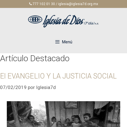
Saltar
777 102 01 30 / iglesia@iglesia7d.org.mx
al
contenido
Menú
Artículo Destacado
El EVANGELIO Y LA JUSTICIA SOCIAL
07/02/2019
por
Iglesia7d